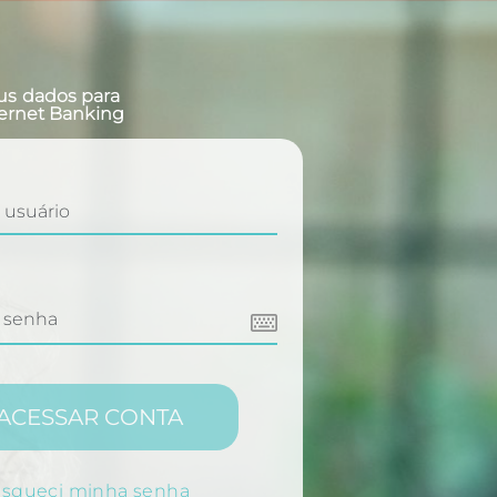
us dados para
ternet Banking
Limpar
2 ou 3
4 ou 5
ACESSAR CONTA
Confirmar
⌫
8 ou 9
squeci minha senha