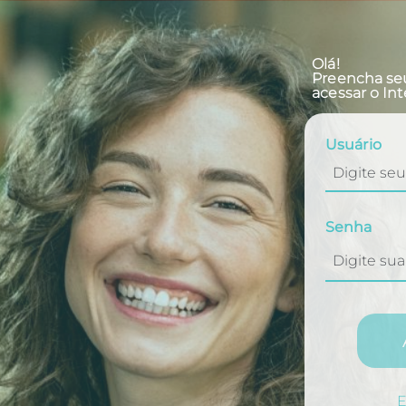
Olá!
Preencha se
acessar o In
Usuário
Senha
0 ou 1
6 ou 7
E